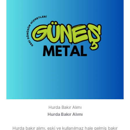
Hurda Bakır Alımı
Hurda Bakır Alımı
Hurda bakır alımı, eski ve kullanılmaz hale gelmiş bakır