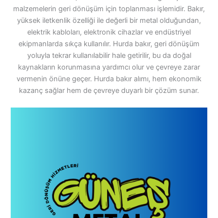
malzemelerin geri dönüşüm için toplanması işlemidir. Bakır,
yüksek iletkenlik özelliği ile değerli bir metal olduğundan,
elektrik kabloları, elektronik cihazlar ve endüstriyel
ekipmanlarda sıkça kullanılır. Hurda bakır, geri dönüşüm
yoluyla tekrar kullanılabilir hale getirilir, bu da doğal
kaynakların korunmasına yardımcı olur ve çevreye zarar
vermenin önüne geçer. Hurda bakır alımı, hem ekonomik
kazanç sağlar hem de çevreye duyarlı bir çözüm sunar.