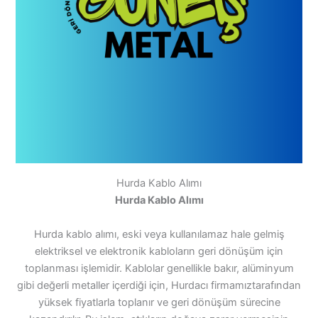
Hurda Kablo Alımı
Hurda Kablo Alımı
Hurda kablo alımı, eski veya kullanılamaz hale gelmiş
elektriksel ve elektronik kabloların geri dönüşüm için
toplanması işlemidir. Kablolar genellikle bakır, alüminyum
gibi değerli metaller içerdiği için, Hurdacı firmamıztarafından
yüksek fiyatlarla toplanır ve geri dönüşüm sürecine