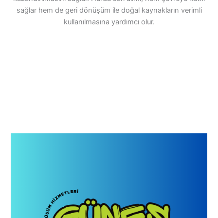
sağlar hem de geri dönüşüm ile doğal kaynakların verimli
kullanılmasına yardımcı olur.