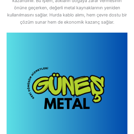
kazandırılır. Bu işlem, atıkların doğaya zarar vermesinin
önüne geçerken, değerli metal kaynaklarının yeniden
kullanılmasını sağlar. Hurda kablo alımı, hem çevre dostu bir
çözüm sunar hem de ekonomik kazanç sağlar.