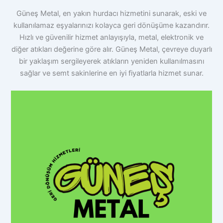
Güneş Metal, en yakın hurdacı hizmetini sunarak, eski ve
kullanılamaz eşyalarınızı kolayca geri dönüşüme kazandırır.
Hızlı ve güvenilir hizmet anlayışıyla, metal, elektronik ve
diğer atıkları değerine göre alır. Güneş Metal, çevreye duyarlı
bir yaklaşım sergileyerek atıkların yeniden kullanılmasını
sağlar ve semt sakinlerine en iyi fiyatlarla hizmet sunar.