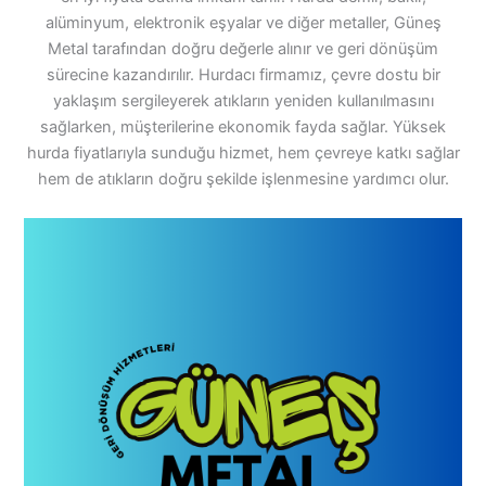
alüminyum, elektronik eşyalar ve diğer metaller, Güneş
Metal tarafından doğru değerle alınır ve geri dönüşüm
sürecine kazandırılır. Hurdacı firmamız, çevre dostu bir
yaklaşım sergileyerek atıkların yeniden kullanılmasını
sağlarken, müşterilerine ekonomik fayda sağlar. Yüksek
hurda fiyatlarıyla sunduğu hizmet, hem çevreye katkı sağlar
hem de atıkların doğru şekilde işlenmesine yardımcı olur.