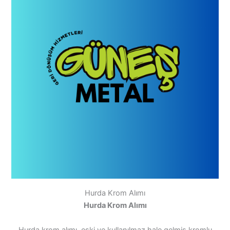
Hurda Krom Alımı
Hurda Krom Alımı
Hurda krom alımı, eski ve kullanılmaz hale gelmiş kromlu