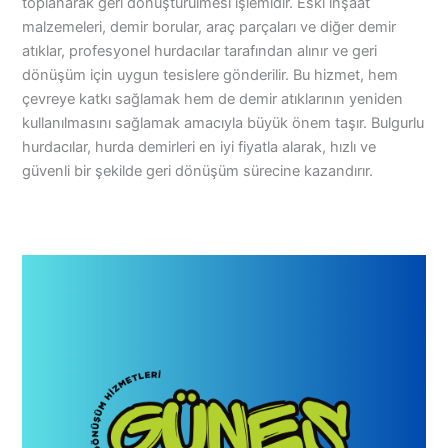
toplanarak geri dönüştürülmesi işlemidir. Eski inşaat
malzemeleri, demir borular, araç parçaları ve diğer demir
atıklar, profesyonel hurdacılar tarafından alınır ve geri
dönüşüm için uygun tesislere gönderilir. Bu hizmet, hem
çevreye katkı sağlamak hem de demir atıklarının yeniden
kullanılmasını sağlamak amacıyla büyük önem taşır. Bulgurlu
hurdacılar, hurda demirleri en iyi fiyatla alarak, hızlı ve
güvenli bir şekilde geri dönüşüm sürecine kazandırır.