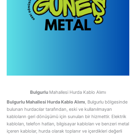
Bulgurlu
Mahallesi Hurda Kablo Alımı
Bulgurlu Mahallesi Hurda Kablo Alımı
, Bulgurlu bölgesinde
bulunan hurdacılar tarafından, eski ve kullanılmayan
kabloların geri dönüşümü için sunulan bir hizmettir. Elektrik
kabloları, telefon hatları, bilgisayar kabloları ve benzeri metal
içeren kablolar, hurda olarak toplanır ve içerdikleri değerli