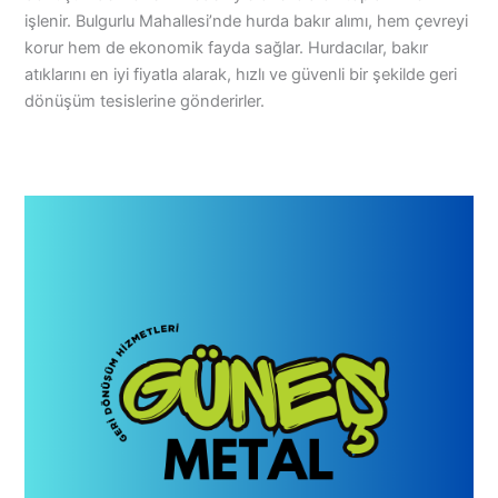
işlenir. Bulgurlu Mahallesi’nde hurda bakır alımı, hem çevreyi
korur hem de ekonomik fayda sağlar. Hurdacılar, bakır
atıklarını en iyi fiyatla alarak, hızlı ve güvenli bir şekilde geri
dönüşüm tesislerine gönderirler.