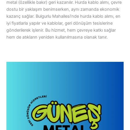
metal (özellikle bakır) geri kazanılır. Hurda kablo alımı, çevre
dostu bir yaklaşım benimserken, aynı zamanda ekonomik
kazanç sağlar. Bulgurlu Mahallesi’nde hurda kablo alımı, en
iyi fiyatlarla yapılır ve kablolar, geri dönüşüm tesislerine
gönderilerek işlenir. Bu hizmet, hem çevreye katkı sağlar
hem de atıkların yeniden kullanılmasına olanak tanır.