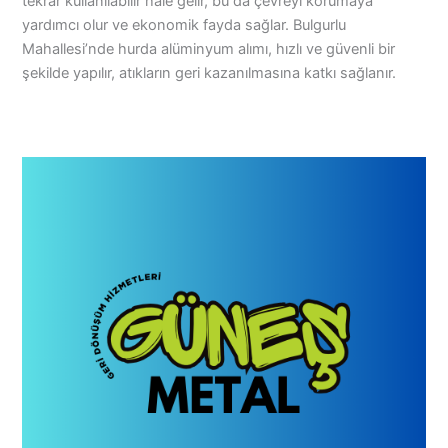
tekrar kullanılabilir hale gelir, bu da çevreyi korumaya
yardımcı olur ve ekonomik fayda sağlar. Bulgurlu
Mahallesi’nde hurda alüminyum alımı, hızlı ve güvenli bir
şekilde yapılır, atıkların geri kazanılmasına katkı sağlanır.