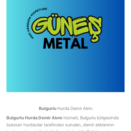
Bulgurlu
Hurda Demir Alımı
Bulgurlu Hurda Demir Alımı
hizmeti, Bulgurlu bölgesinde
bulunan hurdacılar tarafından sunulan, demir atıklarının