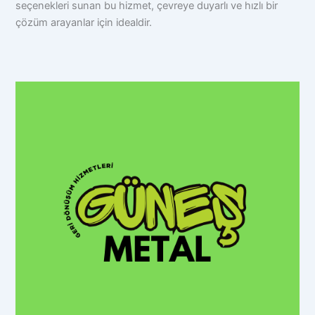
seçenekleri sunan bu hizmet, çevreye duyarlı ve hızlı bir
çözüm arayanlar için idealdir.