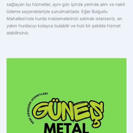
sağlayan bu hizmetler, aynı gün içinde yerinde alım ve nakit
ödeme seçenekleriyle sunulmaktadır. Eğer Bulgurlu
Mahallesi’nde hurda malzemelerinizi satmak isterseniz, en
yakın hurdacıyı kolayca bulabilir ve hızlı bir şekilde hizmet
alabilirsiniz.