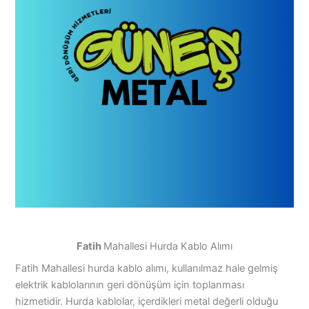
Fatih
Mahallesi Hurda Kablo Alımı
Fatih Mahallesi hurda kablo alımı, kullanılmaz hale gelmiş
elektrik kablolarının geri dönüşüm için toplanması
hizmetidir. Hurda kablolar, içerdikleri metal değerli olduğu