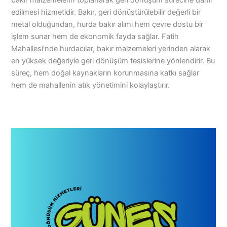
bakır malzemelerin toplanarak geri dönüşüm sürecine dahil
edilmesi hizmetidir. Bakır, geri dönüştürülebilir değerli bir
metal olduğundan, hurda bakır alımı hem çevre dostu bir
işlem sunar hem de ekonomik fayda sağlar. Fatih
Mahallesi’nde hurdacılar, bakır malzemeleri yerinden alarak
en yüksek değeriyle geri dönüşüm tesislerine yönlendirir. Bu
süreç, hem doğal kaynakların korunmasına katkı sağlar
hem de mahallenin atık yönetimini kolaylaştırır.