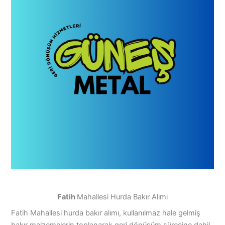
Fatih
Mahallesi Hurda Bakır Alımı
Fatih Mahallesi hurda bakır alımı, kullanılmaz hale gelmiş