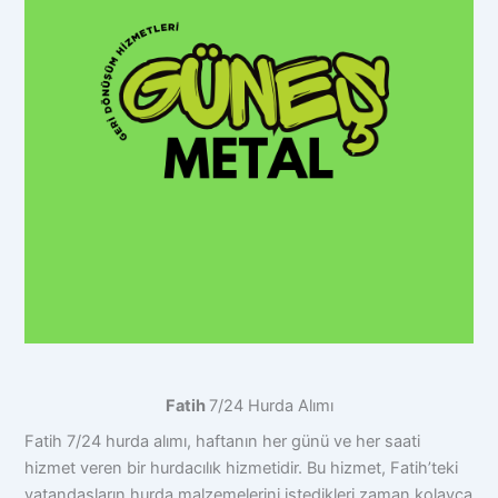
Fatih
7/24 Hurda Alımı
Fatih 7/24 hurda alımı, haftanın her günü ve her saati
hizmet veren bir hurdacılık hizmetidir. Bu hizmet, Fatih’teki
vatandaşların hurda malzemelerini istedikleri zaman kolayca