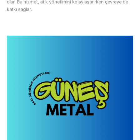
olur. Bu hizmet, atık yönetimini kolaylaştırırken çevreye de
katkı sağlar.