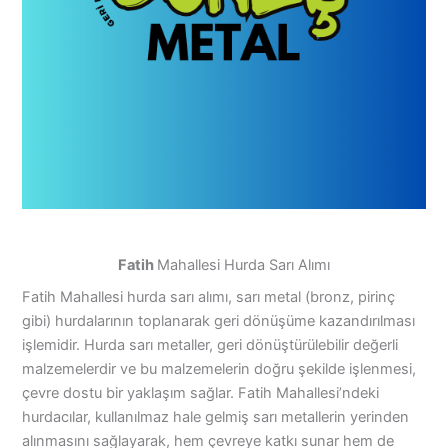
Fatih
Mahallesi Hurda Sarı Alımı
Fatih Mahallesi hurda sarı alımı, sarı metal (bronz, pirinç
gibi) hurdalarının toplanarak geri dönüşüme kazandırılması
işlemidir. Hurda sarı metaller, geri dönüştürülebilir değerli
malzemelerdir ve bu malzemelerin doğru şekilde işlenmesi,
çevre dostu bir yaklaşım sağlar. Fatih Mahallesi’ndeki
hurdacılar, kullanılmaz hale gelmiş sarı metallerin yerinden
alınmasını sağlayarak, hem çevreye katkı sunar hem de