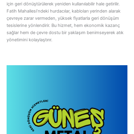
için geri dönüştürülerek yeniden kullanılabilir hale getirilir.
Fatih Mahallesi’ndeki hurdacılar, kabloları yerinden alarak
çevreye zarar vermeden, yüksek fiyatlarla geri dönüşüm
tesislerine yönlendirir. Bu hizmet, hem ekonomik kazanç
sağlar hem de çevre dostu bir yaklaşım benimseyerek atık
yönetimini kolaylaştırır.