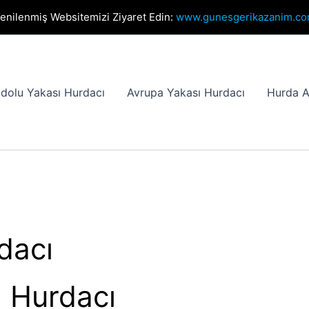
enilenmiş Websitemizi Ziyaret Edin:
www.gunesgerikazanim.c
dolu Yakası Hurdacı
Avrupa Yakası Hurdacı
Hurda A
dacı
n Hurdacı