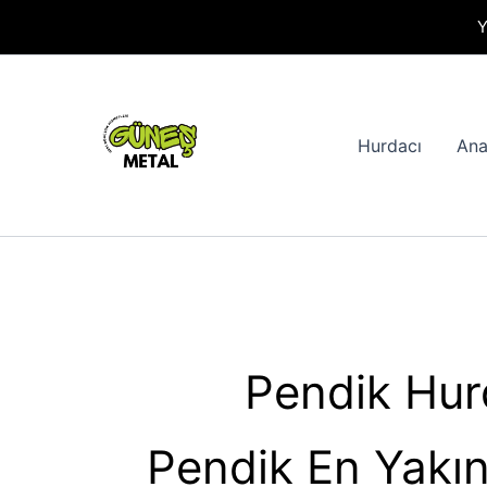
İçeriğe
Y
atla
Hurdacı
Ana
Pendik Hur
Pendik En Yakı