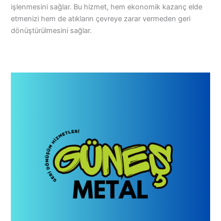
işlenmesini sağlar. Bu hizmet, hem ekonomik kazanç elde
etmenizi hem de atıkların çevreye zarar vermeden geri
dönüştürülmesini sağlar.