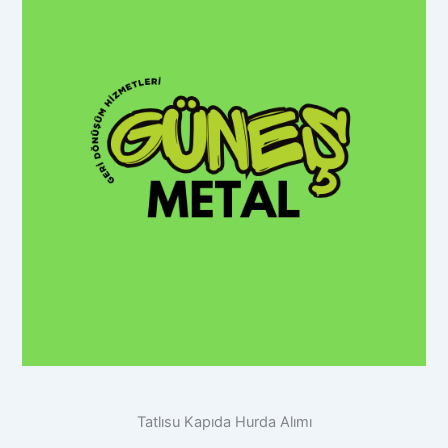
Tatlısu Kapıda Hurda Alımı