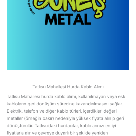
Tatlısu Mahallesi Hurda Kablo Alımı
Tatlısu Mahallesi hurda kablo alımı, kullanılmayan veya eski
kabloların geri dönüşüm sürecine kazandırılmasını sağlar.
Elektrik, telefon ve diğer kablo türleri, içerdikleri değerli
metaller (örneğin bakır) nedeniyle yüksek fiyata alınıp geri
dönüştürülür. Tatlısu’daki hurdacılar, kablolarınızı en iyi
fiyatlarla alır ve çevreye duyarlı bir şekilde yeniden