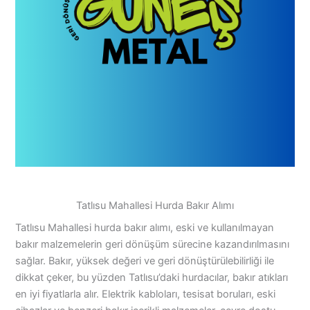
Tatlısu Mahallesi Hurda Bakır Alımı
Tatlısu Mahallesi hurda bakır alımı, eski ve kullanılmayan
bakır malzemelerin geri dönüşüm sürecine kazandırılmasını
sağlar. Bakır, yüksek değeri ve geri dönüştürülebilirliği ile
dikkat çeker, bu yüzden Tatlısu’daki hurdacılar, bakır atıkları
en iyi fiyatlarla alır. Elektrik kabloları, tesisat boruları, eski