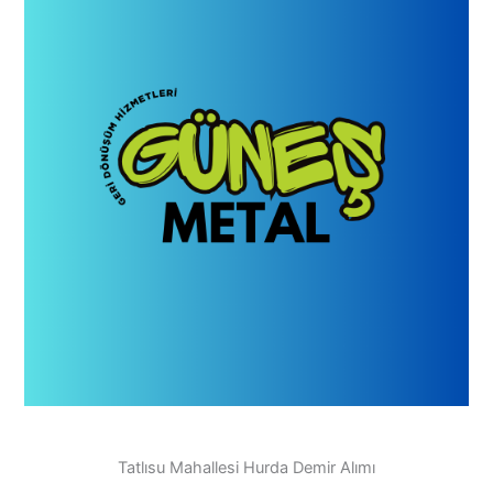
Tatlısu Mahallesi Hurda Demir Alımı