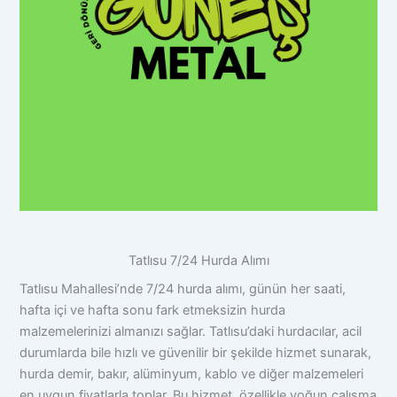
Tatlısu 7/24 Hurda Alımı
Tatlısu Mahallesi’nde 7/24 hurda alımı, günün her saati,
hafta içi ve hafta sonu fark etmeksizin hurda
malzemelerinizi almanızı sağlar. Tatlısu’daki hurdacılar, acil
durumlarda bile hızlı ve güvenilir bir şekilde hizmet sunarak,
hurda demir, bakır, alüminyum, kablo ve diğer malzemeleri
en uygun fiyatlarla toplar. Bu hizmet, özellikle yoğun çalışma