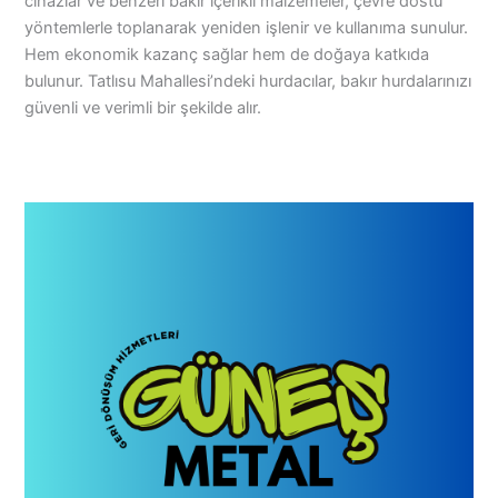
cihazlar ve benzeri bakır içerikli malzemeler, çevre dostu
yöntemlerle toplanarak yeniden işlenir ve kullanıma sunulur.
Hem ekonomik kazanç sağlar hem de doğaya katkıda
bulunur. Tatlısu Mahallesi’ndeki hurdacılar, bakır hurdalarınızı
güvenli ve verimli bir şekilde alır.